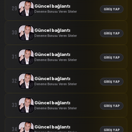
Güncel bağlantı
29
GIRIŞ YAP
Deneme Bonusu Veren Siteler
Güncel bağlantı
30
GIRIŞ YAP
Deneme Bonusu Veren Siteler
Güncel bağlantı
31
GIRIŞ YAP
Deneme Bonusu Veren Siteler
Güncel bağlantı
32
GIRIŞ YAP
Deneme Bonusu Veren Siteler
Güncel bağlantı
33
GIRIŞ YAP
Deneme Bonusu Veren Siteler
Güncel bağlantı
34
GIRIŞ YAP