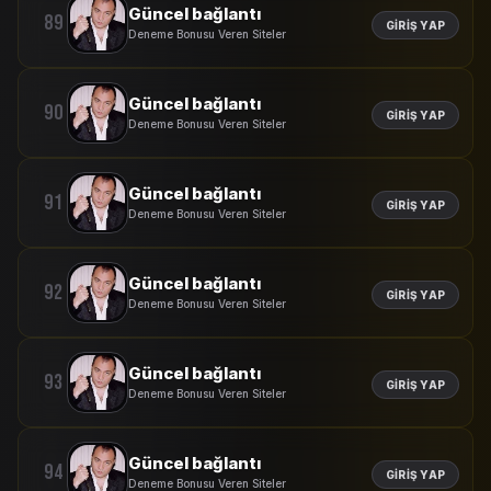
Güncel bağlantı
89
GIRIŞ YAP
Deneme Bonusu Veren Siteler
Güncel bağlantı
90
GIRIŞ YAP
Deneme Bonusu Veren Siteler
Güncel bağlantı
91
GIRIŞ YAP
Deneme Bonusu Veren Siteler
Güncel bağlantı
92
GIRIŞ YAP
Deneme Bonusu Veren Siteler
Güncel bağlantı
93
GIRIŞ YAP
Deneme Bonusu Veren Siteler
Güncel bağlantı
94
GIRIŞ YAP
Deneme Bonusu Veren Siteler