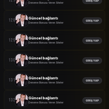
127
GIRIŞ YAP
Deneme Bonusu Veren Siteler
Güncel bağlantı
128
GIRIŞ YAP
Deneme Bonusu Veren Siteler
Güncel bağlantı
129
GIRIŞ YAP
Deneme Bonusu Veren Siteler
Güncel bağlantı
130
GIRIŞ YAP
Deneme Bonusu Veren Siteler
Güncel bağlantı
131
GIRIŞ YAP
Deneme Bonusu Veren Siteler
Güncel bağlantı
132
GIRIŞ YAP
Deneme Bonusu Veren Siteler