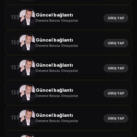
Güncel bağlantı
155
GIRIŞ YAP
Deneme Bonusu Olmayanlar
Güncel bağlantı
156
GIRIŞ YAP
Deneme Bonusu Olmayanlar
Güncel bağlantı
157
GIRIŞ YAP
Deneme Bonusu Olmayanlar
Güncel bağlantı
158
GIRIŞ YAP
Deneme Bonusu Olmayanlar
Güncel bağlantı
159
GIRIŞ YAP
Deneme Bonusu Olmayanlar