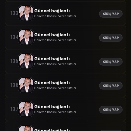
Güncel bağlantı
133
GIRIŞ YAP
Deneme Bonusu Veren Siteler
Güncel bağlantı
134
GIRIŞ YAP
Deneme Bonusu Veren Siteler
Güncel bağlantı
135
GIRIŞ YAP
Deneme Bonusu Veren Siteler
Güncel bağlantı
136
GIRIŞ YAP
Deneme Bonusu Veren Siteler
Güncel bağlantı
137
GIRIŞ YAP
Deneme Bonusu Veren Siteler
Güncel bağlantı