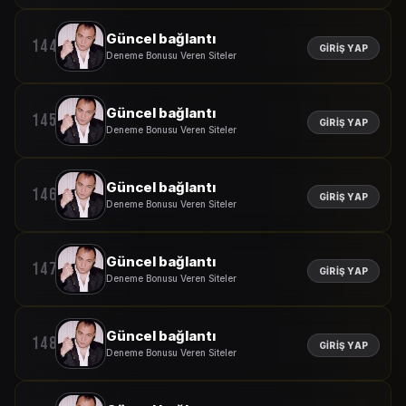
Güncel bağlantı
144
GIRIŞ YAP
Deneme Bonusu Veren Siteler
Güncel bağlantı
145
GIRIŞ YAP
Deneme Bonusu Veren Siteler
Güncel bağlantı
146
GIRIŞ YAP
Deneme Bonusu Veren Siteler
Güncel bağlantı
147
GIRIŞ YAP
Deneme Bonusu Veren Siteler
Güncel bağlantı
148
GIRIŞ YAP
Deneme Bonusu Veren Siteler