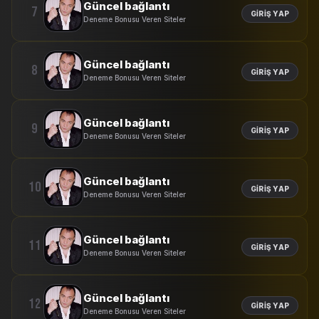
Güncel bağlantı
7
GIRIŞ YAP
Deneme Bonusu Veren Siteler
Güncel bağlantı
8
GIRIŞ YAP
Deneme Bonusu Veren Siteler
Güncel bağlantı
9
GIRIŞ YAP
Deneme Bonusu Veren Siteler
Güncel bağlantı
10
GIRIŞ YAP
Deneme Bonusu Veren Siteler
Güncel bağlantı
11
GIRIŞ YAP
Deneme Bonusu Veren Siteler
Güncel bağlantı
12
GIRIŞ YAP
Deneme Bonusu Veren Siteler