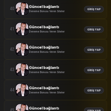
Güncel bağlantı
40
GIRIŞ YAP
Deneme Bonusu Veren Siteler
Güncel bağlantı
41
GIRIŞ YAP
Deneme Bonusu Veren Siteler
Güncel bağlantı
42
GIRIŞ YAP
Deneme Bonusu Veren Siteler
Güncel bağlantı
43
GIRIŞ YAP
Deneme Bonusu Veren Siteler
Güncel bağlantı
44
GIRIŞ YAP
Deneme Bonusu Veren Siteler
Güncel bağlantı
45
GIRIŞ YAP