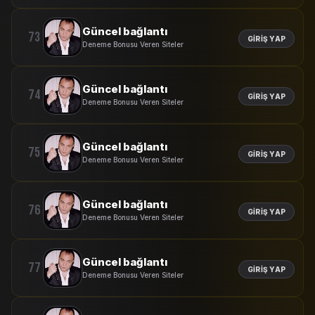
Güncel bağlantı
73
GIRIŞ YAP
Deneme Bonusu Veren Siteler
Güncel bağlantı
74
GIRIŞ YAP
Deneme Bonusu Veren Siteler
Güncel bağlantı
75
GIRIŞ YAP
Deneme Bonusu Veren Siteler
Güncel bağlantı
76
GIRIŞ YAP
Deneme Bonusu Veren Siteler
Güncel bağlantı
77
GIRIŞ YAP
Deneme Bonusu Veren Siteler