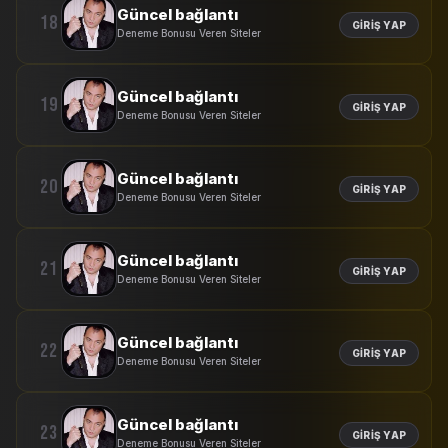
Güncel bağlantı
18
GIRIŞ YAP
Deneme Bonusu Veren Siteler
Güncel bağlantı
19
GIRIŞ YAP
Deneme Bonusu Veren Siteler
Güncel bağlantı
20
GIRIŞ YAP
Deneme Bonusu Veren Siteler
Güncel bağlantı
21
GIRIŞ YAP
Deneme Bonusu Veren Siteler
Güncel bağlantı
22
GIRIŞ YAP
Deneme Bonusu Veren Siteler
Güncel bağlantı
23
GIRIŞ YAP
Deneme Bonusu Veren Siteler